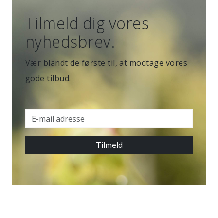
Tilmeld dig vores
nyhedsbrev.
Vær blandt de første til, at modtage vores
gode tilbud.
Tilmeld