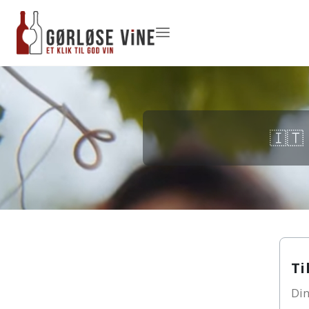
🇮🇹
Ti
Din