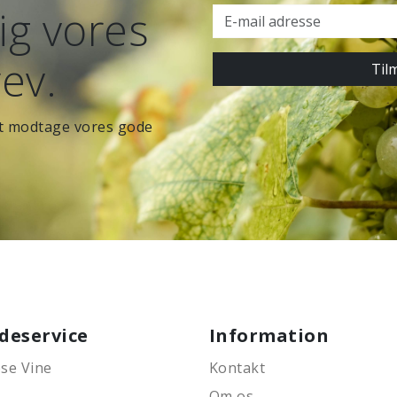
ig vores
ev.
Til
 at modtage vores gode
deservice
Information
se Vine
Kontakt
Om os