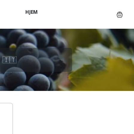
HJEM
 🇮🇹