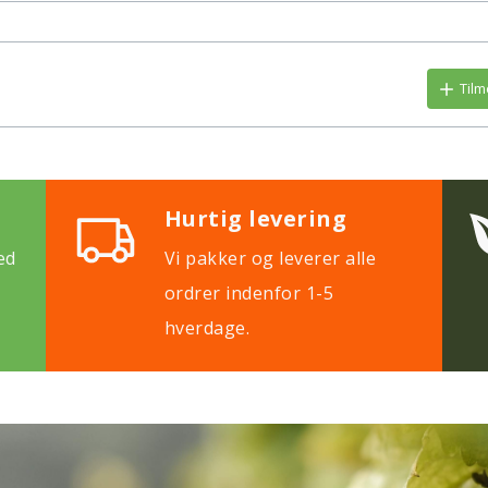
Tilm
Hurtig levering
ed
Vi pakker og leverer alle
ordrer indenfor 1-5
hverdage.