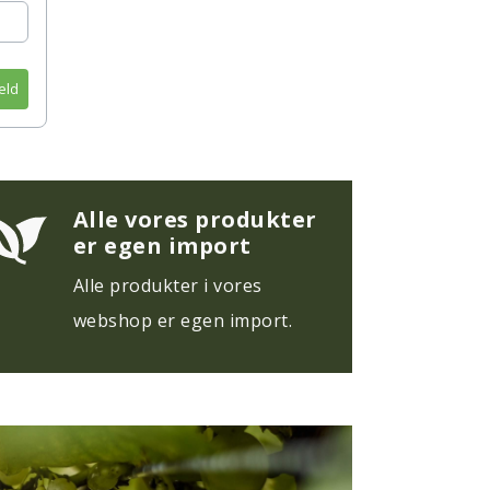
eld
Alle vores produkter
er egen import
Alle produkter i vores
webshop er egen import.