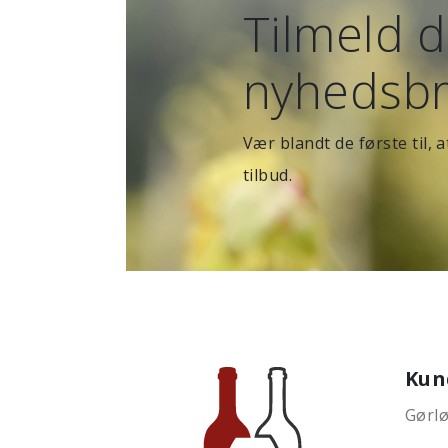
Tilmeld d
nyhedsbr
Vær blandt de første til,
tilbud.
Kun
Gørlø