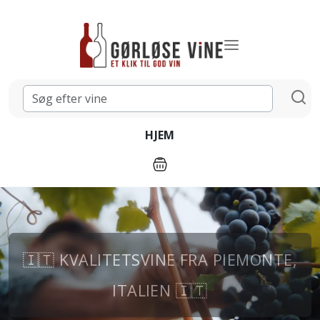
HJEM
🇮🇹 KVALITETSVINE FRA PIEMONTE,
ITALIEN 🇮🇹