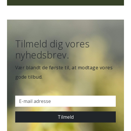
Tilmeld dig vores
nyhedsbrev.
Vær blandt de første til, at modtage vores
gode tilbud.
Tilmeld